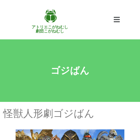
アトリエこがねむし
劇団こがねむし
ゴジばん
怪獣人形劇ゴジばん