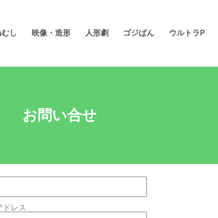
ねむし
映像・造形
人形劇
ゴジばん
ウルトラP
お問い合せ
アドレス